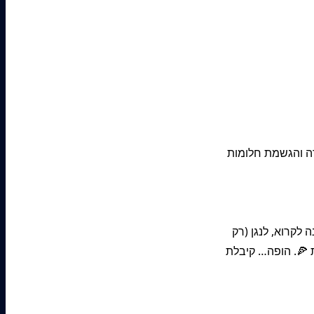
ירה והגשמת חלומות
 לקרוא, לנגן (רק
 🍕. הופה… קיבלת