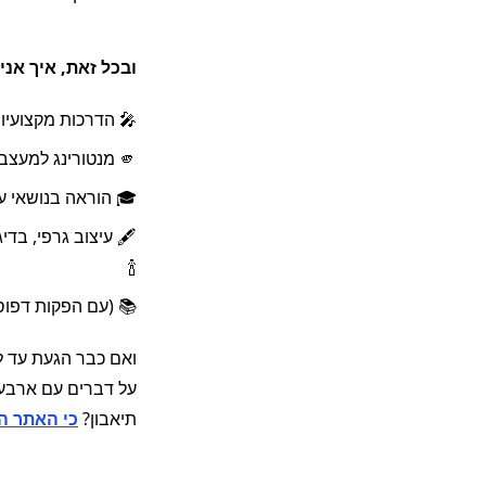
ולאנשים מצליחים ומסופקי
ובכל זאת, איך אני 
🎤 הדרכות מקצועיות
🫵 מנטורינג למעצבים ויזמים מתחילים
🎓 הוראה בנושאי עי
🖋️ עיצוב גרפי, בד
🍾
📚 (עם הפקות דפוס
ואם כבר הגעת עד לא
על דברים עם ארבעה
תיאבון?
כי האתר ה