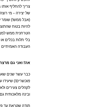
צריך להחליף אותו 
של יצירה – מי רוצה
(אבל ממש!) שומר ע
להיות בטוח שהתוצר
הטרחנית ממש למצוא
בלי תלות בכלים או 
העבודה האמיתיים ש
עמית בר
אה! ואני גם מרצה
כבר עשר שנים שאני
אבא, מעצב, מרצה, מנטור, מע
יוצר
ש
י
מוכשרים!
) שיעידו 
לקהלים צעירים ולא 
ובינה מלאכותית גם
למותגים המובילים בארץ ו
תודה שקראת עד פה