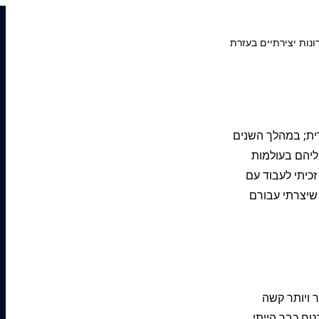
רין – מעצב עם 24 שנות ניסיון במיתוג, שיווק ודיגיטל, ומומחה UX/UI ופתרונות יצירתיים בעזרת
רה מסחרית; במהלך השנים
ליהם בעולמות
וגם זכיתי לעבוד עם
שיצרתי עבורם
ר ויותר קשה
טח כבר הייתי