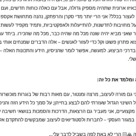
באיזו ארונית שתהיה מספיק גדולה, אבל עם כאלה כוחות חדשים, ועם
 לעצור בכלל? אני הרי יותר מדי סקרן והרפתקן, נהנה מתחושת אקספר
ל מחויבות לחדשנות, להתייעלות ולאפקטיביות, ותמיד מקפיד לעשות
 שאני מביא יהיה שונה מכל מה שהיה כבר, מכל מה שהכירו. ביחד ע
 פתרון פשוט וקל כדי לעזור לאנשים – אלה הדברים שמנחים אותי 
בדרכי הביצוע. למעשה, אפשר לומר שהניסיון, הידע והתכונות האלה –
לי.
ין
 ומלמד את כל זה:
 גם מורה לעיצוב, מרצה ומנטור, עם מאות רבות של בוגרות מוכשרות 
ורר השראה
נ
ו
י
על השינוי הגדול שעזרתי להם לבצע בחייהן; על סמך כל הידע הזה והניס
מקצועיים, אני מעביר גם הרצאות, הדרכות והסמכות בנושאי חשיבה עי
 במגזר העסקי – לחברות ולסטודיואים לעיצוב שמבקשים להתקדם אל
בעולם
 🙏🏻 הרי לא באת לפה בשביל לדבר עלי…