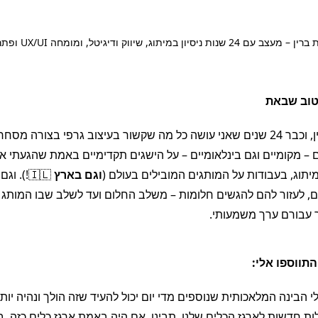
כן! זה האתר של עמית ב
טוב שבאת
קוראים לי עמית ברין, וכבר 24 שנים שאני עושה כל מה שקשור בעיצוב גרפי בצו
– מקומיים וגם בינלאומיים – על הישגים תקדימיים באמת שהגעתי א
יתוג, בעבודות על המותגים המובילים בעולם (
וגם בארץ
🇮🇱!). 
, לעזור להם להגשים חלומות – משלב החלום ועד לשלב שבו המותג 
ר עבורם ערך משמעותי.
התווספו אלי:
הבינה המלאכותית שנוספים מדי יום יכול להעיד שזה הולך ונהיה יות
ות חדשות לארגז הכלים שלנו. תבינו, אם היה באמת ארגז כלים כזה, ב