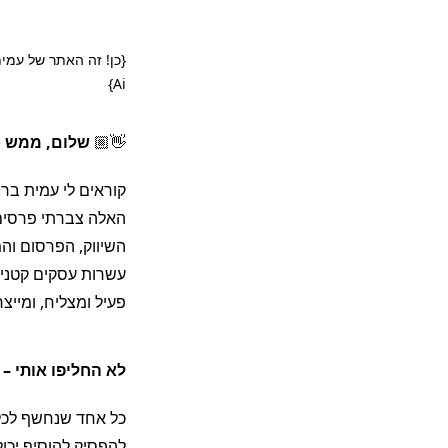
ראשי
כתיבה ועשייה
דברו איתי
{
}
Ai
👋🏼
שלום, ממש 
האלה צברתי פרסים 
השיווק, הפרסום והמ
עשרות עסקים קטנים
פעיל ומצליח, ומייצ
לא החליפו אותי – 
כל אחד שנחשף לכלי 
להפסיק להוסיף יכול